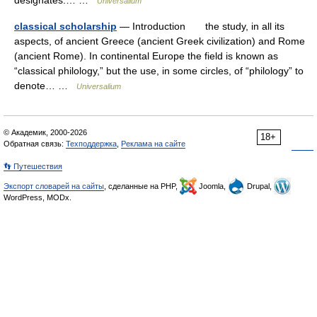
designates.… …
Universalium
classical scholarship
— Introduction the study, in all its
aspects, of ancient Greece (ancient Greek civilization) and Rome
(ancient Rome). In continental Europe the field is known as
“classical philology,” but the use, in some circles, of “philology” to
denote… …
Universalium
© Академик, 2000-2026
18+
Обратная связь:
Техподдержка
,
Реклама на сайте
👣 Путешествия
Экспорт словарей на сайты
, сделанные на PHP,
Joomla,
Drupal,
WordPress, MODx.