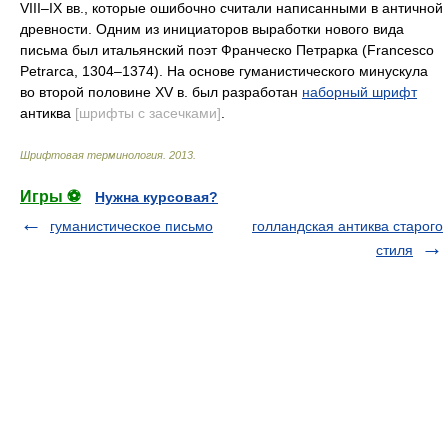
VIII–IX вв., которые ошибочно считали написанными в античной
древности. Одним из инициаторов выработки нового вида
письма был итальянский поэт Франческо Петрарка (Francesco
Petrarca, 1304–1374). На основе гуманистического минускула
во второй половине XV в. был разработан
наборный шрифт
антиква
[шрифты с засечками]
.
Шрифтовая терминология
.
2013
.
Игры ⚽
Нужна курсовая?
гуманистическое письмо
голландская антиква старого
стиля