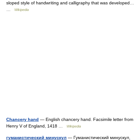
sloped style of handwriting and calligraphy that was developed…
…
Wikipedia
Chancery hand
— English chancery hand. Facsimile letter from
Henry V of England, 1418 …
Wikipedia
гуманистический минускул
— Гуманистический минускул,